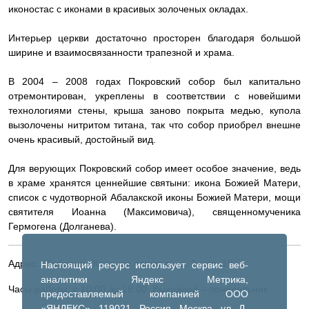
иконостас с иконами в красивых золоченых окладах.
Интерьер церкви достаточно просторен благодаря большой
ширине и взаимосвязанности трапезной и храма.
В 2004 – 2008 годах Покровский собор был капитально
отремонтирован, укреплены в соответствии с новейшими
технологиями стены, крыша заново покрыта медью, купола
вызолочены нитритом титана, так что собор приобрел внешне
очень красивый, достойный вид.
Для верующих Покровский собор имеет особое значение, ведь
в храме хранятся ценнейшие святыни: икона Божией Матери,
список с чудотворной Абалакской иконы Божией Матери, мощи
святителя Иоанна (Максимовича), священномученика
Гермогена (Долганева).
Адрес: г.Тобольск, Красная площадь, д. 2, стр. 19.
Настоящий ресурс использует сервис веб-
аналитики Яндекс Метрика,
Часы работы: с 10:00 до 18:00. Выходной – понедельник.
предоставляемый компанией ООО
«ЯНДЕКС», 119021, Россия, Москва, ул. Л.