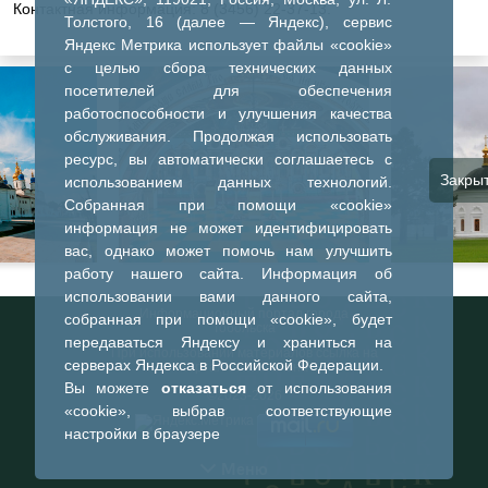
Контактная информация: 8 (3456) 22-37-13.
Толстого, 16 (далее — Яндекс), сервис
Яндекс Метрика использует файлы «cookie»
с целью сбора технических данных
посетителей для обеспечения
работоспособности и улучшения качества
обслуживания. Продолжая использовать
ресурс, вы автоматически соглашаетесь с
Закры
использованием данных технологий.
Собранная при помощи «cookie»
информация не может идентифицировать
вас, однако может помочь нам улучшить
работу нашего сайта. Информация об
использовании вами данного сайта,
Информационный портал города
собранная при помощи «cookie», будет
Тобольска
передаваться Яндексу и храниться на
При использовании материалов ссылка на
серверах Яндекса в Российской Федерации.
портал обязательна
Вы можете
отказаться
от использования
©2023-2026
«cookie», выбрав соответствующие
настройки в браузере
Меню