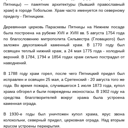
Пятницы) — памятник архитектуры (бывший православный
храм) в городе Тобольске. Храм часто именуется по северному
приделу - Пятницким.
Деревянная церковь Параскевы Пятницы на Нижнем посаде
была построена на рубеже XVII и XVIII вв. 5 августа 1754 года
по благословению митрополита Сильвестра (Гловацкого) был
заложен двухэтажный каменный храм. В 1770 году был
освящен теплый нижний храм, а 24 мая 1775 года - холодный
верхний. В 1784, 1794 и 1854 годах храм сильно пострадал от
наводнений.
В 1788 году храм горел, после чего Пятницкий придел был
исправлен и освящен 25 мая, а Сретенский - 20 августа того же
года. Во время пожара, случившегося 1 июля 1873 года, купол
храма обгорел и были повреждены иконостасы. В 1902 году на
средства благотворителей вокруг храма была устроена
каменная ограда.
В 1930-е годы был уничтожен купол храма, ярус звона
колокольни, северный придел, церковная ограда. Над вторым
ярусом устроены перекрытия.