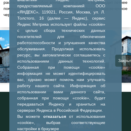
распалубками. Особое впечатление и здесь производит летнее
предоставляемый компанией ООО
помещение церкви огромной высоты, эффектно подсвеченное
«ЯНДЕКС», 119021, Россия, Москва, ул. Л.
через множество окон и люкарны свода.
Толстого, 16 (далее — Яндекс), сервис
Яндекс Метрика использует файлы «cookie»
с целью сбора технических данных
посетителей для обеспечения
работоспособности и улучшения качества
обслуживания. Продолжая использовать
ресурс, вы автоматически соглашаетесь с
Закры
использованием данных технологий.
Собранная при помощи «cookie»
информация не может идентифицировать
вас, однако может помочь нам улучшить
работу нашего сайта. Информация об
использовании вами данного сайта,
Информационный портал города
собранная при помощи «cookie», будет
Тобольска
передаваться Яндексу и храниться на
При использовании материалов ссылка на
серверах Яндекса в Российской Федерации.
портал обязательна
Вы можете
отказаться
от использования
©2023-2026
«cookie», выбрав соответствующие
настройки в браузере