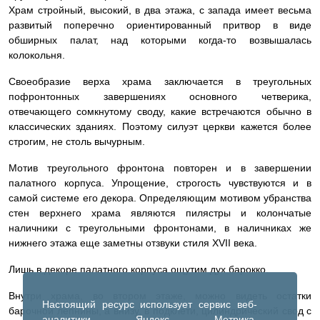
Храм стройный, высокий, в два этажа, с запада имеет весьма
развитый поперечно ориентированный притвор в виде
обширных палат, над которыми когда-то возвышалась
колокольня.
Своеобразие верха храма заключается в треугольных
пофронтонных завершениях основного четверика,
отвечающего сомкнутому своду, какие встречаются обычно в
классических зданиях. Поэтому силуэт церкви кажется более
строгим, не столь вычурным.
Мотив треугольного фронтона повторен и в завершении
палатного корпуса. Упрощение, строгость чувствуются и в
самой системе его декора. Определяющим мотивом убранства
стен верхнего храма являются пилястры и колончатые
наличники с треугольными фронтонами, в наличниках же
нижнего этажа еще заметны отзвуки стиля XVII века.
Лишь в декоре палатного корпуса ощутим дух барокко.
Внутри храма, во втором этаже, можно видеть остатки
Настоящий ресурс использует сервис веб-
барочной лепнины, а внизу, в подклети, цилиндрический свод с
аналитики Яндекс Метрика,