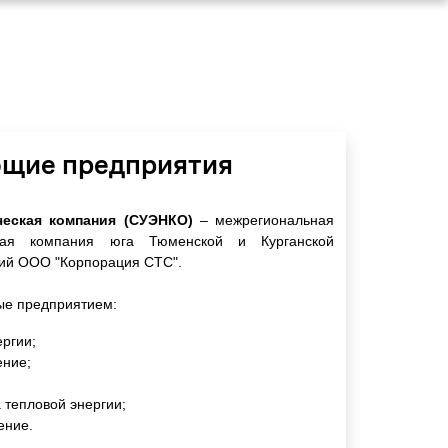
щие предприятия
ческая компания (СУЭНКО)
– межрегиональная
ская компания юга Тюменской и Курганской
аний ООО "Корпорация СТС".
ые предприятием:
ергии;
ение;
 тепловой энергии;
ение.