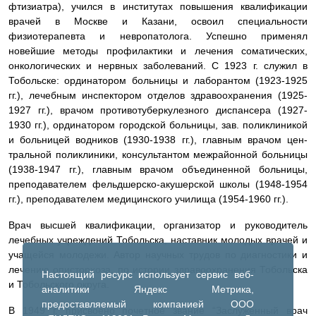
фтизиатра), учился в институтах повышения квалификации
врачей в Москве и Казани, освоил специальности
физиотерапевта и невропатолога. Успешно применял
новейшие методы профилактики и лечения соматических,
онкологических и нервных заболеваний. С 1923 г. служил в
Тобольске: ординатором больни­цы и лаборантом (1923-1925
гг.), лечебным инспектором отделов здравоохранения (1925-
1927 гг.), вра­чом противотуберкулезного диспансера (1927-
1930 гг.), ординатором городской больницы, зав. поликлиникой
и больницей водников (1930-1938 гг.), главным врачом цен­
тральной поликлиники, консультантом межрайонной больницы
(1938-1947 гг.), главным врачом объединенной больницы,
преподавателем фельдшерско-акушерской школы (1948-1954
гг.), преподавателем медицинского учи­лища (1954-1960 гг.).
Врач высшей квалификации, организатор и руково­дитель
лечебных учреждений Тобольска, наставник мо­лодых врачей и
учащейся молодежи. Автор научных тру­дов по диагностики и
лечению описторхоза, по истории здравоохранения Тобольска
Настоящий ресурс использует сервис веб-
и Тобольского округа.
аналитики Яндекс Метрика,
предоставляемый компанией ООО
В 1949 г. присвоено почетное звание “Заслуженный врач