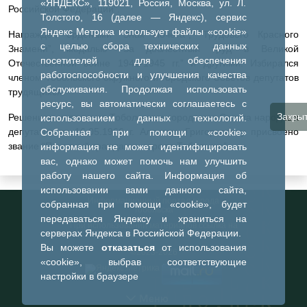
«ЯНДЕКС», 119021, Россия, Москва, ул. Л.
Российской Федерации”.
Толстого, 16 (далее — Яндекс), сервис
Яндекс Метрика использует файлы «cookie»
Награжден орденами “Знак Почета”, “Трудового Крас­ного
с целью сбора технических данных
Знамени”, медалью “За доблестный труд в Великой
посетителей для обеспечения
Отечественной войне 1941-1945 гг.” и другими. Избирался
работоспособности и улучшения качества
членом Тобольс­кого окружного и городского Советов депутатов
обслуживания. Продолжая использовать
трудя­щихся.
ресурс, вы автоматически соглашаетесь с
Закры
Решением исполкома Тобольского городского Совета народных
использованием данных технологий.
депутатов от 16.05.1966 г. Алексею Григорьевичу присвоено
Собранная при помощи «cookie»
звание “Почетный гражданин города Тобольска”.
информация не может идентифицировать
вас, однако может помочь нам улучшить
работу нашего сайта. Информация об
использовании вами данного сайта,
Информационный портал города
собранная при помощи «cookie», будет
Тобольска
передаваться Яндексу и храниться на
При использовании материалов ссылка на
серверах Яндекса в Российской Федерации.
портал обязательна
Вы можете
отказаться
от использования
©2023-2026
«cookie», выбрав соответствующие
настройки в браузере
Меню