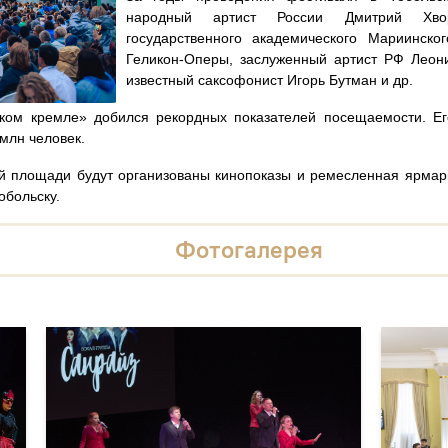
народный артист России Дмитрий Хворос
государственного академического Мариинско
Геликон-Оперы, заслуженный артист РФ Леони
известный саксофонист Игорь Бутман и др.
ком кремле» добился рекордных показателей посещаемости. Ег
млн человек.
й площади будут организованы кинопоказы и ремесленная ярмарк
обольску.
Фотогалерея