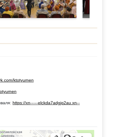
/vk.com/ktotyumen
ktotyumen
иваля:
https://xn-----elckda7adgjq2au.xn--