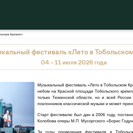
льском Кремле»
кальный фестиваль «Лето в Тобольско
04 – 11 июля 2026 года
Музыкальный фестиваль «Лето в Тобольском Кр
небом на Красной площади Тобольского кремля
только Тюменской области, но и всей России
поклонников классической музыки и может приня
Старт фестивалю был дан в 2006 году, постано
Колобова оперы М.П. Мусоргского «Борис Годун
За годы проведения фестиваля в Тобольск