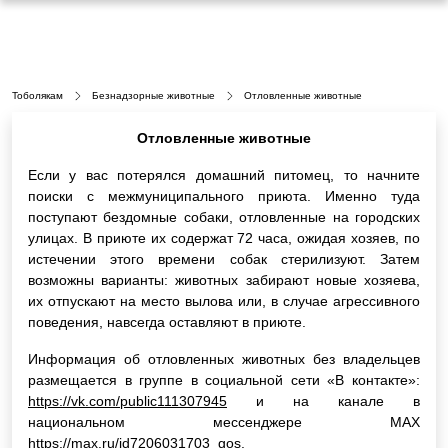
Тоболякам
Безнадзорные животные
Отловленные животные
Отловленные животные
Если у вас потерялся домашний питомец, то начните
поиски с межмуниципального приюта. Именно туда
поступают бездомные собаки, отловленные на городских
улицах. В приюте их содержат 72 часа, ожидая хозяев, по
истечении этого времени собак стерилизуют. Затем
возможны варианты: животных забирают новые хозяева,
их отпускают на место вылова или, в случае агрессивного
поведения, навсегда оставляют в приюте.
Информация об отловленных животных без владельцев
размещается в группе в социальной сети «В контакте»:
https://vk.com/public111307945
и на канале в
национальном мессенджере МАХ
https://max.ru/id7206031703_gos
.