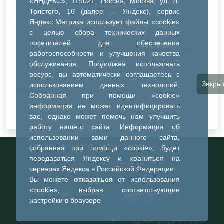
«ЯНДЕКС», 119021, Россия, Москва, ул. Л.
Толстого, 16 (далее — Яндекс), сервис
Яндекс Метрика использует файлы «cookie»
с целью сбора технических данных
Общая информация о проводимых мероприятиях по
посетителей для обеспечения
отлову и содержанию животных без владельцев
работоспособности и улучшения качества
обслуживания. Продолжая использовать
Отловленные животные
ресурс, вы автоматически соглашаетесь с
Закры
использованием данных технологий.
Межмуниципальный приют для животных без владельцев
Собранная при помощи «cookie»
информация не может идентифицировать
Нормативные документы
вас, однако может помочь нам улучшить
работу нашего сайта. Информация об
использовании вами данного сайта,
Информационный портал города
собранная при помощи «cookie», будет
Тобольска
передаваться Яндексу и храниться на
При использовании материалов ссылка на
серверах Яндекса в Российской Федерации.
портал обязательна
Вы можете
отказаться
от использования
©2023-2026
«cookie», выбрав соответствующие
настройки в браузере
Меню