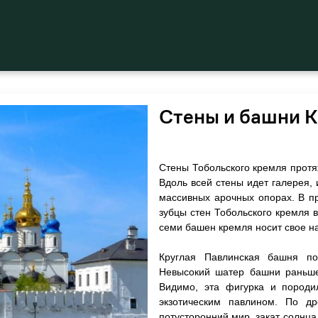
Стены и башни 
Стены Тобольского кремля протя
Вдоль всей стены идет галерея,
массивных арочных опорах. В п
зубцы стен Тобольского кремля 
семи башен кремля носит свое н
Круглая Павлинская башня п
Невысокий шатер башни раньше
Видимо, эта фигурка и породи
экзотическим павлином. По др
потусторонний мир, закат солнца