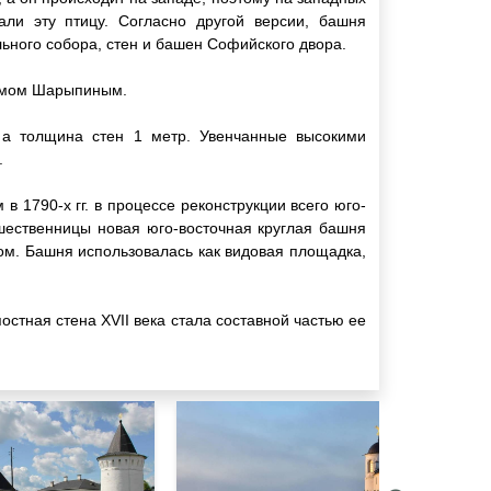
али эту птицу. Согласно другой версии, башня
льного собора, стен и башен Софийского двора.
симом Шарыпиным.
 а толщина стен 1 метр. Увенчанные высокими
.
1790-х гг. в процессе реконструкции всего юго-
шественницы новая юго-восточная круглая башня
ом. Башня использовалась как видовая площадка,
стная стена XVII века стала составной частью ее