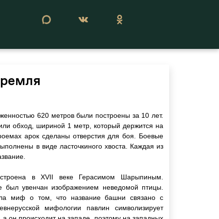
Сегодня 07 августа 2026
Кремля
женностью 620 метров были построены за 10 лет.
 или обход, шириной 1 метр, который держится на
роемах арок сделаны отверстия для боя. Боевые
выполнены в виде ласточкиного хвоста. Каждая из
азвание.
остроена в XVII веке Герасимом Шарыпиным.
 был увенчан изображением неведомой птицы.
ла миф о том, что название башни связано с
евнерусской мифологии павлин символизирует
, а он происходит на западе, поэтому на западных