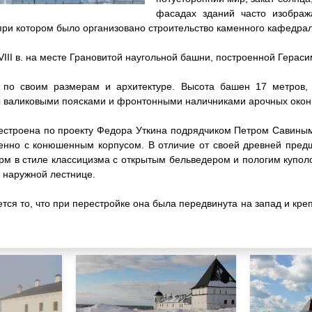
фасадах зданий часто изображ
 при котором было организовано строительство каменного кафедра
VIII в. на месте Грановитой наугольной башни, построенной Гера
по своим размерам и архитектуре. Высота башен 17 метров,
 валиковыми поясками и фронтонными наличниками арочных окон
строена по проекту Федора Уткина подрядчиком Петром Савиным в 
менно с конюшенным корпусом. В отличие от своей древней пред
м в стиле классицизма с открытым бельведером и пологим купол
 наружной лестнице.
ся то, что при перестройке она была передвинута на запад и крепо