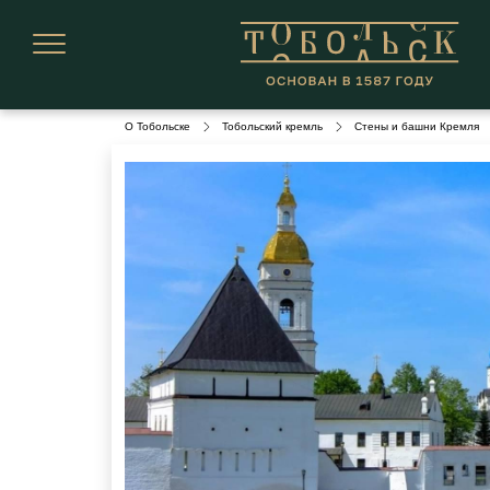
О Тобольске
Тобольский кремль
Стены и башни Кремля