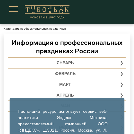
Сегодня 08 августа 2026
Календарь профессиональных праздников
Информация о профессиональных
праздниках России
ЯНВАРЬ
ФЕВРАЛЬ
№ п/п
МАРТ
Дата празднования
№ п/п
АПРЕЛЬ
Наименование праздника
Дата празднования
№ п/п
Основание
МАЙ
№ п/п
Наименование праздника
Дата празднования
Настоящий ресурс использует сервис веб-
ИЮНЬ
аналитики Яндекс Метрика,
Дата празднования
№ п/п
Основание
Наименование праздника
предоставляемый компанией ООО
ИЮЛЬ
Наименование праздника
Дата празднования
№ п/п
«ЯНДЕКС», 119021, Россия, Москва, ул. Л.
Основание