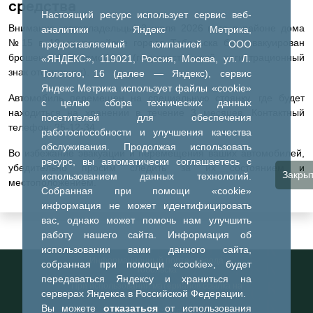
средства
Настоящий ресурс использует сервис веб-
Внимание, автовладельцы! 3 июля 2026 года в районе дома
аналитики Яндекс Метрика,
№15 в 10 микрорайоне города Тобольска был эвакуирован
предоставляемый компанией ООО
брошенный автомобиль (государственный регистрационный
«ЯНДЕКС», 119021, Россия, Москва, ул. Л.
знак отсутствует).
Толстого, 16 (далее — Яндекс), сервис
Яндекс Метрика использует файлы «cookie»
Автомобиль перемещен на специальную стоянку, где будет
с целью сбора технических данных
находиться на хранении в течение 3 месяцев. Контактный
посетителей для обеспечения
телефон: 25-12-34.
работоспособности и улучшения качества
обслуживания. Продолжая использовать
Во избежание эвакуации и перемещения ваших автомобилей,
ресурс, вы автоматически соглашаетесь с
убедительно просим следить за их состоянием и
Закры
использованием данных технологий.
местоположением.
Собранная при помощи «cookie»
информация не может идентифицировать
вас, однако может помочь нам улучшить
работу нашего сайта. Информация об
использовании вами данного сайта,
Информационный портал города
собранная при помощи «cookie», будет
Тобольска
передаваться Яндексу и храниться на
При использовании материалов ссылка на
серверах Яндекса в Российской Федерации.
портал обязательна
Вы можете
отказаться
от использования
©2023-2026