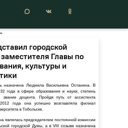
Сегодня 07 августа 2026
ки
дставил городской
 заместителя Главы по
вания, культуры и
тики
ть назначена Людмила Васильевна Останина. В
32 года в сфере образования и науки, степень
и звание доцента. Пройдя путь от ассистента
 2012 года она успешно возглавляла филиал
ерситета в Тобольске.
на являлась председателем постоянной комиссии
кой городской Думы, а в VIII созыве назначена