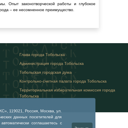
мы. Опыт законотворческой работы и глубокое
рода – ее несомненное преимущество.
Глава города Тобольска
Администрация города Тобольска
Тобольская городская дума
Контрольно-счетная палата города Тобольска
Территориальная избирательная комиссия города
Тобольска
», 119021, Россия, Москва, ул.
ческих данных посетителей для
 автоматически соглашаетесь с