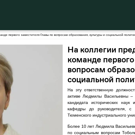
манде первого заместителя Главы по вопросам образования, культуры и социальной полити
На коллегии пре
команде первого
вопросам образо
социальной поли
На эту ответственную должнос
активе Людмилы Васильевны – 
кандидата исторических наук 
кафедры до руководителя, с
Тюменского индустриального унив
Более 10 лет Людмила Васильев
по социальным вопросам Тобольс