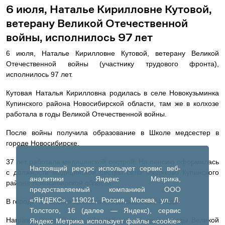
6 июля, Наталье Кирилловне Кутовой,
ветерану Великой Отечественной
войны, исполнилось 97 лет
6 июля, Наталье Кирилловне Кутовой, ветерану Великой
Отечественной войны (участнику трудового фронта),
исполнилось 97 лет.
Кутовая Наталья Кирилловна родилась в селе Новокузьминка
Купинского района Новосибирской области, там же в колхозе
работала в годы Великой Отечественной войны.
После войны получила образование в Школе медсестер в
городе Новосибирске.
37 лет работала медицинской сестрой. На пенсию оформилась
Настоящий ресурс использует сервис веб-
с должности медицинской сестры села Медяково Купинского
аналитики Яндекс Метрика,
района Новосибирской области.
предоставляемый компанией ООО
«ЯНДЕКС», 119021, Россия, Москва, ул. Л.
В городе Тобольске проживает с декабря 2004 года.
Толстого, 16 (далее — Яндекс), сервис
Награждена медалями «За доблестный труд в годы Великой
Яндекс Метрика использует файлы «cookie»