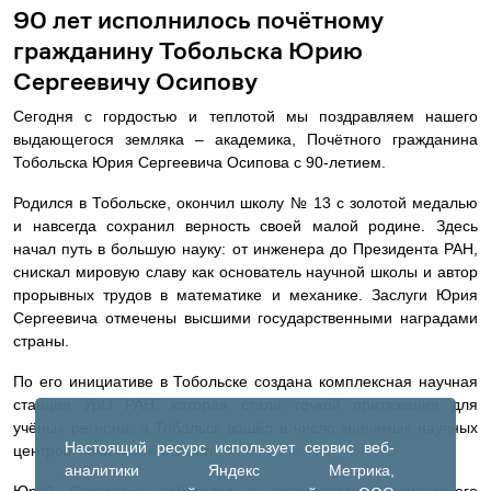
90 лет исполнилось почётному
гражданину Тобольска Юрию
Сергеевичу Осипову
Сегодня с гордостью и теплотой мы поздравляем нашего
выдающегося земляка – академика, Почётного гражданина
Тобольска Юрия Сергеевича Осипова с 90-летием.
Родился в Тобольске, окончил школу № 13 с золотой медалью
и навсегда сохранил верность своей малой родине. Здесь
начал путь в большую науку: от инженера до Президента РАН,
снискал мировую славу как основатель научной школы и автор
прорывных трудов в математике и механике. Заслуги Юрия
Сергеевича отмечены высшими государственными наградами
страны.
По его инициативе в Тобольске создана комплексная научная
станция УрО РАН, которая стала точкой притяжения для
учёных региона, а Тобольск вошёл в число значимых научных
Настоящий ресурс использует сервис веб-
центров Тюменской области.
аналитики Яндекс Метрика,
Юрий Сергеевич заботился о сохранении исторического