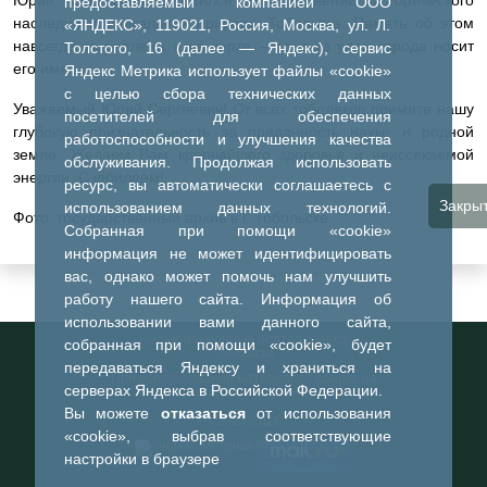
предоставляемый компанией ООО
наследия и уникальной природы Тобольска. Память об этом
«ЯНДЕКС», 119021, Россия, Москва, ул. Л.
навсегда закреплена и на карте – одна из улиц города носит
Толстого, 16 (далее — Яндекс), сервис
его имя.
Яндекс Метрика использует файлы «cookie»
с целью сбора технических данных
Уважаемый Юрий Сергеевич! От всех тоболяков примите нашу
посетителей для обеспечения
глубокую признательность за преданность науке и родной
работоспособности и улучшения качества
земле. Желаем Вам крепчайшего здоровья и неиссякаемой
обслуживания. Продолжая использовать
энергии. С юбилеем!
ресурс, вы автоматически соглашаетесь с
Закры
использованием данных технологий.
Фото: государственный архив в г. Тобольске
Собранная при помощи «cookie»
информация не может идентифицировать
вас, однако может помочь нам улучшить
работу нашего сайта. Информация об
использовании вами данного сайта,
Информационный портал города
собранная при помощи «cookie», будет
Тобольска
передаваться Яндексу и храниться на
При использовании материалов ссылка на
серверах Яндекса в Российской Федерации.
портал обязательна
Вы можете
отказаться
от использования
©2023-2026
«cookie», выбрав соответствующие
настройки в браузере