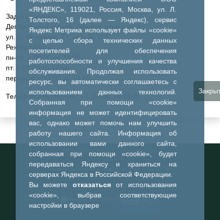
«ЯНДЕКС», 119021, Россия, Москва, ул. Л.
Задать вопросы:
Толстого, 16 (далее — Яндекс), сервис
Департамент имущественных отношений:
Яндекс Метрика использует файлы «cookie»
ул. С. Ремезова, 27, каб. № 104.
с целью сбора технических данных
Режим работы:
посетителей для обеспечения
пн–чт: с 09:00 до 18:00
работоспособности и улучшения качества
пт: с 09:00 до 17:00
обслуживания. Продолжая использовать
перерыв: с 13:00 до 14:00
ресурс, вы автоматически соглашаетесь с
Закры
использованием данных технологий.
Телефон для справок: +7 (3456) 24-68-85
Собранная при помощи «cookie»
информация не может идентифицировать
вас, однако может помочь нам улучшить
работу нашего сайта. Информация об
использовании вами данного сайта,
Информационный портал города
собранная при помощи «cookie», будет
Тобольска
передаваться Яндексу и храниться на
При использовании материалов ссылка на
серверах Яндекса в Российской Федерации.
портал обязательна
Вы можете
отказаться
от использования
©2023-2026
«cookie», выбрав соответствующие
настройки в браузере