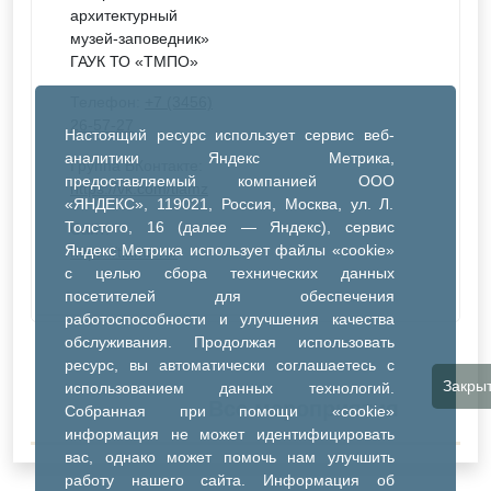
архитектурный
музей-заповедник»
ГАУК ТО «ТМПО»
Телефон:
+7 (3456)
26-57-27
Настоящий ресурс использует сервис веб-
аналитики Яндекс Метрика,
Группа ВКонтакте:
предоставляемый компанией ООО
https://vk.com/tiamz
«ЯНДЕКС», 119021, Россия, Москва, ул. Л.
Толстого, 16 (далее — Яндекс), сервис
Сайт:
Яндекс Метрика использует файлы «cookie»
https://tiamz.ru/
с целью сбора технических данных
посетителей для обеспечения
работоспособности и улучшения качества
обслуживания. Продолжая использовать
ресурс, вы автоматически соглашаетесь с
Закры
использованием данных технологий.
Все мероприятия
Собранная при помощи «cookie»
информация не может идентифицировать
вас, однако может помочь нам улучшить
работу нашего сайта. Информация об