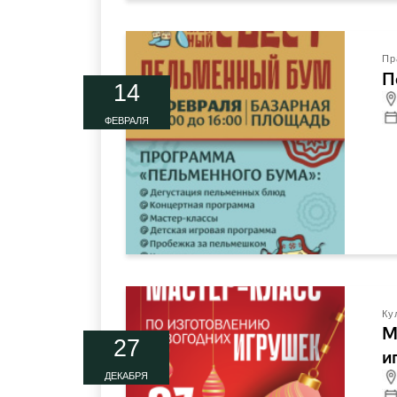
Пр
П
14
ФЕВРАЛЯ
Ку
М
27
и
ДЕКАБРЯ