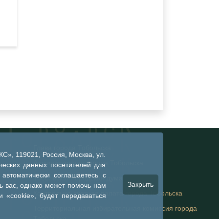
Глава города Тобольска
», 119021, Россия, Москва, ул.
Администрация города Тобольска
ческих данных посетителей для
 автоматически соглашаетесь с
Тобольская городская дума
Закрыть
 вас, однако может помочь нам
Контрольно-счетная палата города Тобольска
 «cookie», будет передаваться
Территориальная избирательная комиссия города
Тобольска