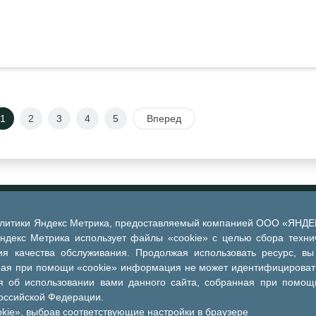
1
2
3
4
5
Вперед
алитики Яндекс Метрика, предоставляемый компанией ООО «ЯНДЕКС
Яндекс Метрика использует файлы «cookie» с целью сбора техни
я качества обслуживания. Продолжая использовать ресурс, вы
ная при помощи «cookie» информация не может идентифицировать
 об использовании вами данного сайта, собранная при помощи
Российской Федерации.
kie», выбрав соответствующие настройки в браузере