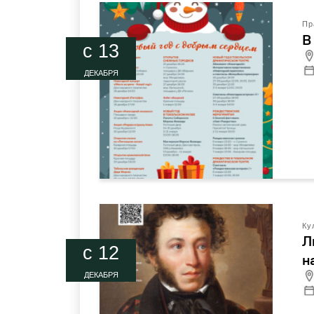
Пр
В
c 13
ДЕКАБРЯ
Ку
Л
c 12
н
ДЕКАБРЯ