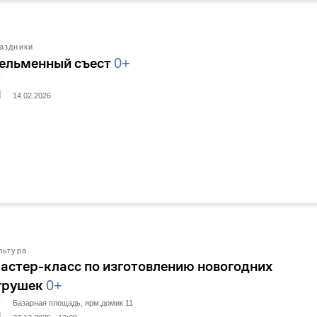
аздники
ельменный съест
0+
14.02.2026
льтура
астер-класс по изготовлению новогодних
грушек
0+
Базарная площадь, ярм.домик 11