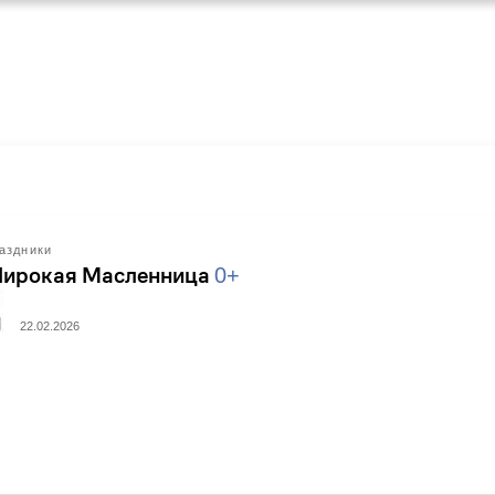
аздники
ирокая Масленница
0+
22.02.2026