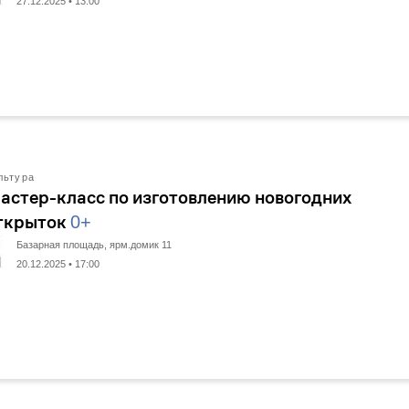
27.12.2025 • 13:00
льтура
астер-класс по изготовлению новогодних
ткрыток
0+
Базарная площадь, ярм.домик 11
20.12.2025 • 17:00