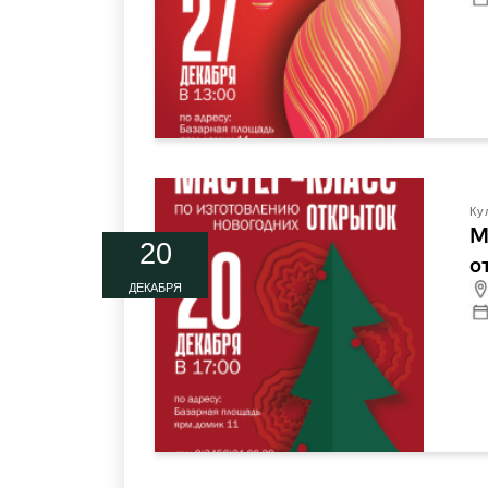
Ку
М
20
о
ДЕКАБРЯ