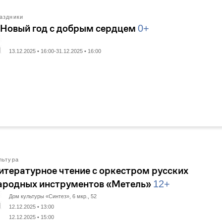
аздники
 Новый год с добрым сердцем
0+
13.12.2025 • 16:00-31.12.2025 • 16:00
льтура
итературное чтение с оркестром русских
ародных инструментов «Метель»
12+
Дом культуры «Синтез», 6 мкр., 52
12.12.2025 • 13:00
12.12.2025 • 15:00