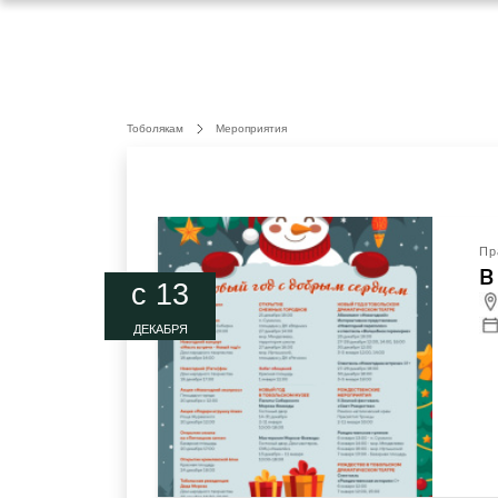
Тоболякам
Мероприятия
Пр
В
c 13
ДЕКАБРЯ