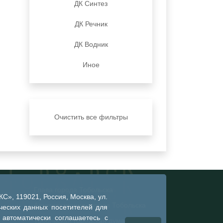
ДК Синтез
ДК Речник
ДК Водник
Иное
Очистить все фильтры
Глава города Тобольска
», 119021, Россия, Москва, ул.
Администрация города Тобольска
ческих данных посетителей для
 автоматически соглашаетесь с
Тобольская городская дума