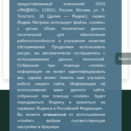
предоставляемый компанией ООО
ДК Речник
«ЯНДЕКС», 119021, Россия, Москва, ул. Л.
Толстого, 16 (далее — Яндекс), сервис
ДК Водник
Яндекс Метрика использует файлы «cookie»
Иное
с целью сбора технических данных
посетителей для обеспечения
работоспособности и улучшения качества
обслуживания. Продолжая использовать
ресурс, вы автоматически соглашаетесь с
Закры
Очистить все фильтры
использованием данных технологий.
Собранная при помощи «cookie»
информация не может идентифицировать
вас, однако может помочь нам улучшить
работу нашего сайта. Информация об
использовании вами данного сайта,
Информационный портал города
собранная при помощи «cookie», будет
Тобольска
передаваться Яндексу и храниться на
При использовании материалов ссылка на
серверах Яндекса в Российской Федерации.
портал обязательна
Вы можете
отказаться
от использования
©2023-2026
«cookie», выбрав соответствующие
настройки в браузере