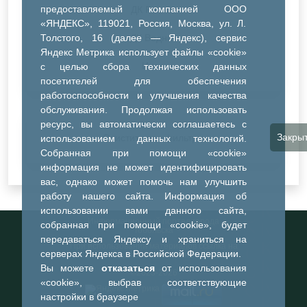
предоставляемый компанией ООО
ДК Речник
«ЯНДЕКС», 119021, Россия, Москва, ул. Л.
Толстого, 16 (далее — Яндекс), сервис
ДК Водник
Яндекс Метрика использует файлы «cookie»
Иное
с целью сбора технических данных
посетителей для обеспечения
работоспособности и улучшения качества
обслуживания. Продолжая использовать
ресурс, вы автоматически соглашаетесь с
Закры
Очистить все фильтры
использованием данных технологий.
Собранная при помощи «cookie»
информация не может идентифицировать
вас, однако может помочь нам улучшить
работу нашего сайта. Информация об
использовании вами данного сайта,
Информационный портал города
собранная при помощи «cookie», будет
Тобольска
передаваться Яндексу и храниться на
При использовании материалов ссылка на
серверах Яндекса в Российской Федерации.
портал обязательна
Вы можете
отказаться
от использования
©2023-2026
«cookie», выбрав соответствующие
настройки в браузере