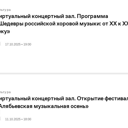
льтура
иртуальный концертный зал. Программа
Шедевры российской хоровой музыки: от XX к X
еку»
17.10.2025 • 19:00
льтура
иртуальный концертный зал. Открытие фестива
Алябьевская музыкальная осень»
11.10.2025 • 18:00