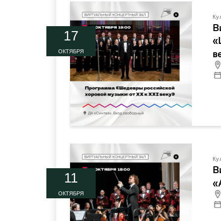
Ку
В
17
«
в
ОКТЯБРЯ
Ку
В
11
«
ОКТЯБРЯ