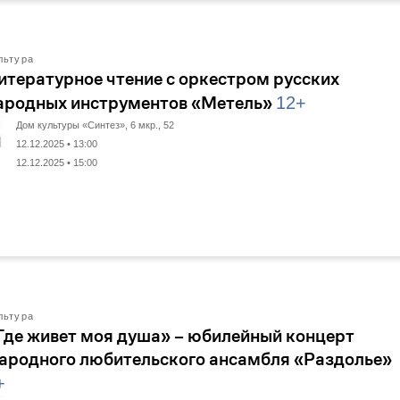
льтура
итературное чтение с оркестром русских
ародных инструментов «Метель»
12+
Дом культуры «Синтез», 6 мкр., 52
12.12.2025 • 13:00
12.12.2025 • 15:00
льтура
Где живет моя душа» – юбилейный концерт
ародного любительского ансамбля «Раздолье»
+