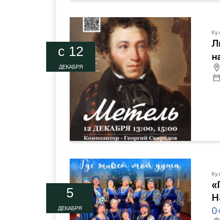
Ку
Л
c 12
н
ДЕКАБРЯ
Ку
«
5
Н
0
ДЕКАБРЯ