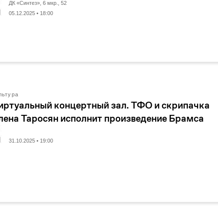
ДК «Синтез», 6 мкр., 52
05.12.2025 • 18:00
льтура
иртуальный концертный зал. ТФО и скрипачка
лена Таросян исполнит произведение Брамса
31.10.2025 • 19:00