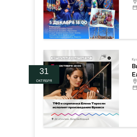
Ку
В
31
Е
ОКТЯБРЯ