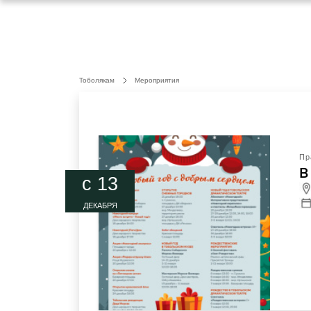
Тоболякам
Мероприятия
Пр
В
c 13
ДЕКАБРЯ