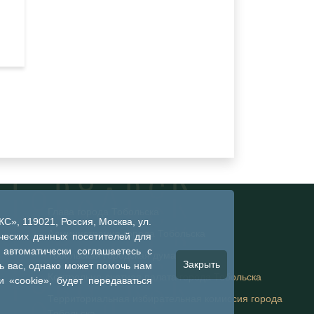
Глава города Тобольска
», 119021, Россия, Москва, ул.
Администрация города Тобольска
ческих данных посетителей для
 автоматически соглашаетесь с
Тобольская городская дума
Закрыть
 вас, однако может помочь нам
Контрольно-счетная палата города Тобольска
 «cookie», будет передаваться
Территориальная избирательная комиссия города
Тобольска