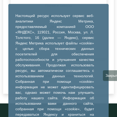
Парки и скверы
Настоящий ресурс использует сервис веб-
ДК Синтез
аналитики Яндекс Метрика,
предоставляемый компанией ООО
ДК Речник
«ЯНДЕКС», 119021, Россия, Москва, ул. Л.
Толстого, 16 (далее — Яндекс), сервис
ДК Водник
Яндекс Метрика использует файлы «cookie»
Иное
с целью сбора технических данных
посетителей для обеспечения
работоспособности и улучшения качества
обслуживания. Продолжая использовать
ресурс, вы автоматически соглашаетесь с
Закры
Очистить все фильтры
использованием данных технологий.
Собранная при помощи «cookie»
информация не может идентифицировать
вас, однако может помочь нам улучшить
работу нашего сайта. Информация об
использовании вами данного сайта,
Информационный портал города
собранная при помощи «cookie», будет
Тобольска
передаваться Яндексу и храниться на