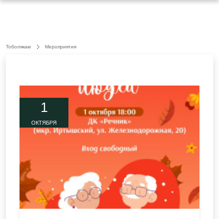
Тоболякам
Мероприятия
1
ОКТЯБРЯ