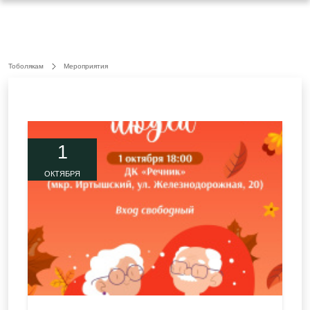
Тоболякам
Мероприятия
1
ОКТЯБРЯ