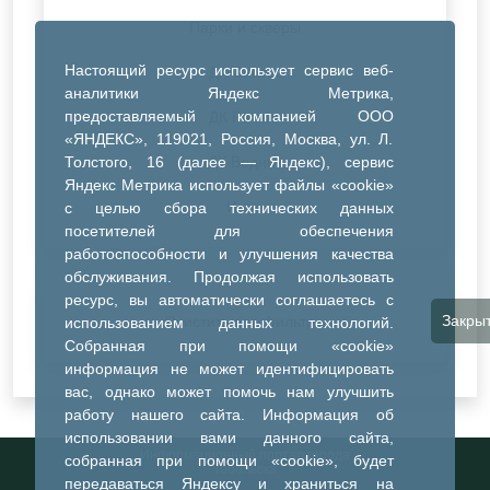
Парки и скверы
Настоящий ресурс использует сервис веб-
ДК Синтез
аналитики Яндекс Метрика,
предоставляемый компанией ООО
ДК Речник
«ЯНДЕКС», 119021, Россия, Москва, ул. Л.
Толстого, 16 (далее — Яндекс), сервис
ДК Водник
Яндекс Метрика использует файлы «cookie»
Иное
с целью сбора технических данных
посетителей для обеспечения
работоспособности и улучшения качества
обслуживания. Продолжая использовать
ресурс, вы автоматически соглашаетесь с
Закры
Очистить все фильтры
использованием данных технологий.
Собранная при помощи «cookie»
информация не может идентифицировать
вас, однако может помочь нам улучшить
работу нашего сайта. Информация об
использовании вами данного сайта,
Информационный портал города
собранная при помощи «cookie», будет
Тобольска
передаваться Яндексу и храниться на