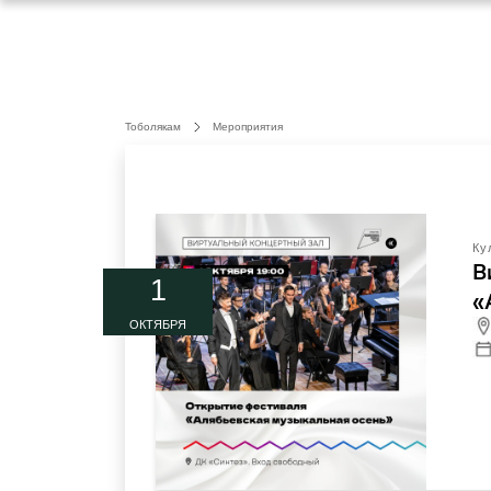
Тоболякам
Мероприятия
Ку
В
1
«
ОКТЯБРЯ