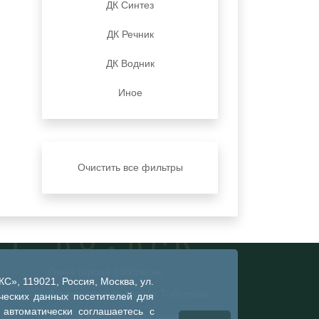
ДК Синтез
ДК Речник
ДК Водник
Иное
Очистить все фильтры
Глава города Тобольска
», 119021, Россия, Москва, ул.
Администрация города Тобольска
ческих данных посетителей для
 автоматически соглашаетесь с
Тобольская городская дума