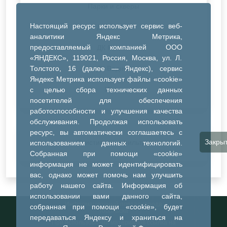
Парки и скверы
Настоящий ресурс использует сервис веб-
ДК Синтез
аналитики Яндекс Метрика,
предоставляемый компанией ООО
ДК Речник
«ЯНДЕКС», 119021, Россия, Москва, ул. Л.
Толстого, 16 (далее — Яндекс), сервис
ДК Водник
Яндекс Метрика использует файлы «cookie»
Иное
с целью сбора технических данных
посетителей для обеспечения
работоспособности и улучшения качества
обслуживания. Продолжая использовать
ресурс, вы автоматически соглашаетесь с
Закры
Очистить все фильтры
использованием данных технологий.
Собранная при помощи «cookie»
информация не может идентифицировать
вас, однако может помочь нам улучшить
работу нашего сайта. Информация об
использовании вами данного сайта,
Информационный портал города
собранная при помощи «cookie», будет
Тобольска
передаваться Яндексу и храниться на
При использовании материалов ссылка на