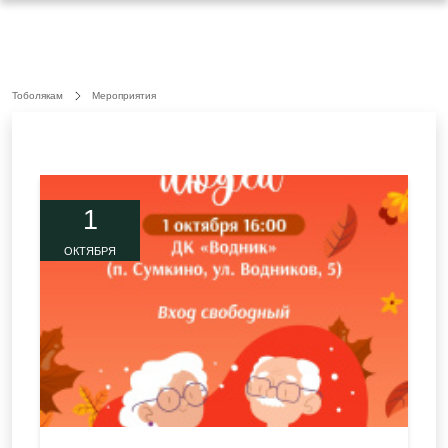
Тоболякам
Мероприятия
1
ОКТЯБРЯ