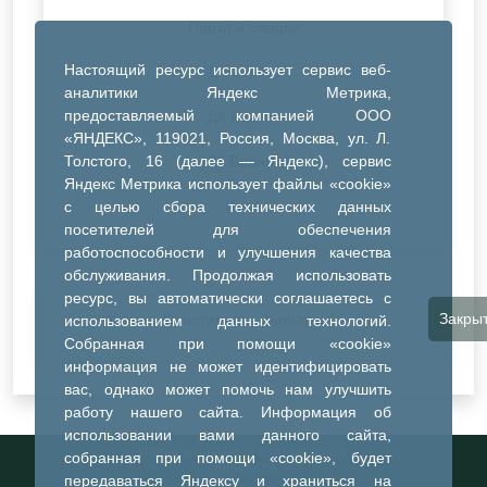
Парки и скверы
Настоящий ресурс использует сервис веб-
ДК Синтез
аналитики Яндекс Метрика,
предоставляемый компанией ООО
ДК Речник
«ЯНДЕКС», 119021, Россия, Москва, ул. Л.
Толстого, 16 (далее — Яндекс), сервис
ДК Водник
Яндекс Метрика использует файлы «cookie»
Иное
с целью сбора технических данных
посетителей для обеспечения
работоспособности и улучшения качества
обслуживания. Продолжая использовать
ресурс, вы автоматически соглашаетесь с
Закры
Очистить все фильтры
использованием данных технологий.
Собранная при помощи «cookie»
информация не может идентифицировать
вас, однако может помочь нам улучшить
работу нашего сайта. Информация об
использовании вами данного сайта,
Информационный портал города
собранная при помощи «cookie», будет
Тобольска
передаваться Яндексу и храниться на