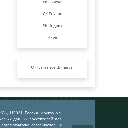
ДК Синтез
ДК Речник
ДК Водник
Иное
Очистить все фильтры
Глава города Тобольска
», 119021, Россия, Москва, ул.
Администрация города Тобольска
ческих данных посетителей для
 автоматически соглашаетесь с
Тобольская городская дума