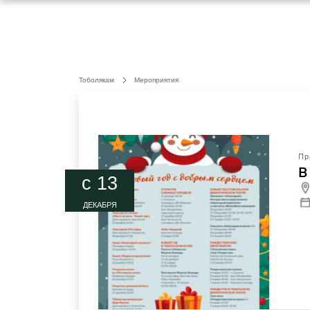
Тоболякам
Мероприятия
Пр
В
c 13
ДЕКАБРЯ