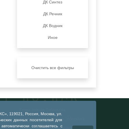
ДК Синтез
ДК Речник
ДК Водник
Иное
Очистить все фильтры
Глава города Тобольска
», 119021, Россия, Москва, ул.
Администрация города Тобольска
ческих данных посетителей для
 автоматически соглашаетесь с
Тобольская городская дума