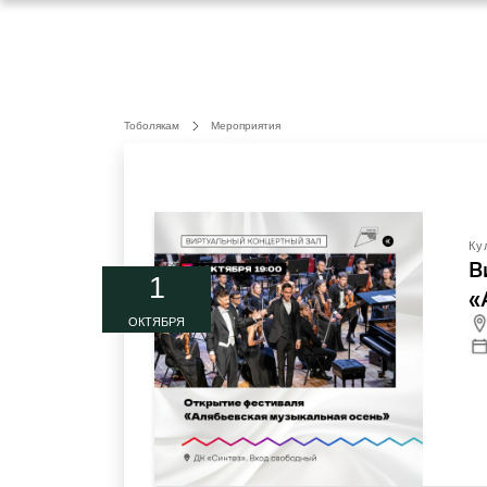
Тоболякам
Мероприятия
Ку
В
1
«
ОКТЯБРЯ