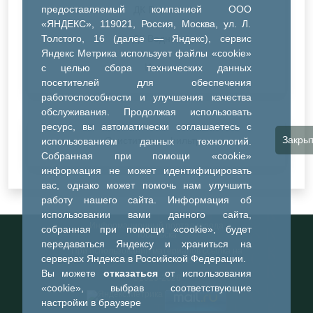
предоставляемый компанией ООО
ДК Речник
«ЯНДЕКС», 119021, Россия, Москва, ул. Л.
Толстого, 16 (далее — Яндекс), сервис
ДК Водник
Яндекс Метрика использует файлы «cookie»
Иное
с целью сбора технических данных
посетителей для обеспечения
работоспособности и улучшения качества
обслуживания. Продолжая использовать
ресурс, вы автоматически соглашаетесь с
Закры
Очистить все фильтры
использованием данных технологий.
Собранная при помощи «cookie»
информация не может идентифицировать
вас, однако может помочь нам улучшить
работу нашего сайта. Информация об
использовании вами данного сайта,
Информационный портал города
собранная при помощи «cookie», будет
Тобольска
передаваться Яндексу и храниться на
При использовании материалов ссылка на
серверах Яндекса в Российской Федерации.
портал обязательна
Вы можете
отказаться
от использования
©2023-2026
«cookie», выбрав соответствующие
настройки в браузере