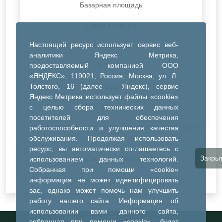
Базарная площадь
Парки и скверы
Настоящий ресурс использует сервис веб-
ДК Синтез
аналитики Яндекс Метрика,
предоставляемый компанией ООО
ДК Речник
«ЯНДЕКС», 119021, Россия, Москва, ул. Л.
Толстого, 16 (далее — Яндекс), сервис
ДК Водник
Яндекс Метрика использует файлы «cookie»
Иное
с целью сбора технических данных
посетителей для обеспечения
работоспособности и улучшения качества
обслуживания. Продолжая использовать
ресурс, вы автоматически соглашаетесь с
Закры
Очистить все фильтры
использованием данных технологий.
Собранная при помощи «cookie»
информация не может идентифицировать
вас, однако может помочь нам улучшить
работу нашего сайта. Информация об
использовании вами данного сайта,
Информационный портал города
собранная при помощи «cookie», будет