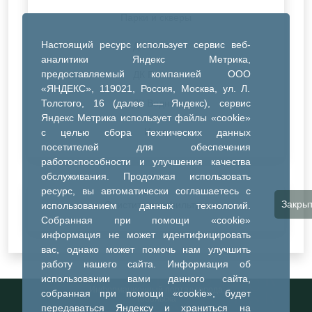
Парки и скверы
Настоящий ресурс использует сервис веб-
ДК Синтез
аналитики Яндекс Метрика,
предоставляемый компанией ООО
ДК Речник
«ЯНДЕКС», 119021, Россия, Москва, ул. Л.
Толстого, 16 (далее — Яндекс), сервис
ДК Водник
Яндекс Метрика использует файлы «cookie»
Иное
с целью сбора технических данных
посетителей для обеспечения
работоспособности и улучшения качества
обслуживания. Продолжая использовать
ресурс, вы автоматически соглашаетесь с
Закры
Очистить все фильтры
использованием данных технологий.
Собранная при помощи «cookie»
информация не может идентифицировать
вас, однако может помочь нам улучшить
работу нашего сайта. Информация об
использовании вами данного сайта,
Информационный портал города
собранная при помощи «cookie», будет
Тобольска
передаваться Яндексу и храниться на