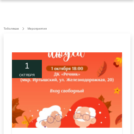
Тоболякам
Мероприятия
1
ОКТЯБРЯ