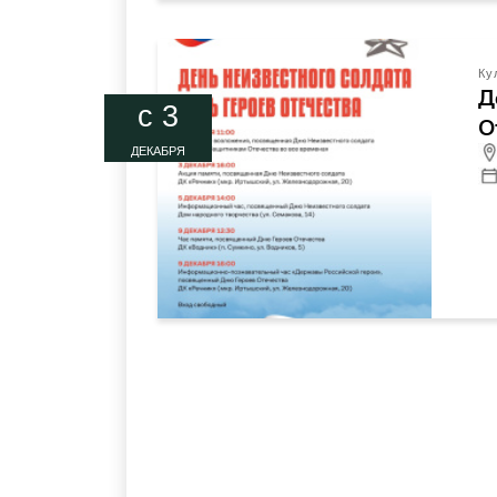
Ку
Д
c 3
О
ДЕКАБРЯ