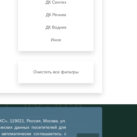
ДК Синтез
ДК Речник
ДК Водник
Иное
Очистить все фильтры
Глава города Тобольска
», 119021, Россия, Москва, ул.
Администрация города Тобольска
ческих данных посетителей для
 автоматически соглашаетесь с
Тобольская городская дума