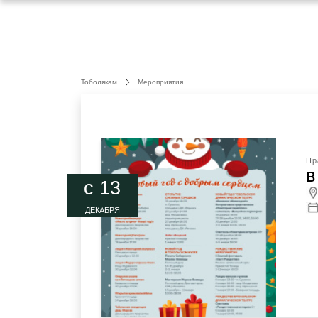
Тоболякам
Мероприятия
Пр
В
c 13
ДЕКАБРЯ