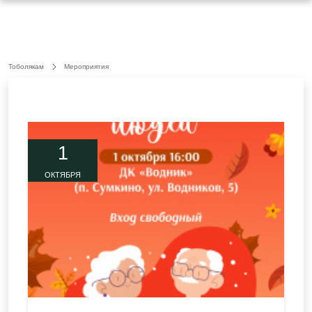
Тоболякам
Мероприятия
1
ОКТЯБРЯ