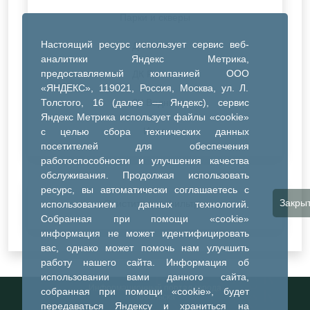
Парки и скверы
Настоящий ресурс использует сервис веб-
ДК Синтез
аналитики Яндекс Метрика,
предоставляемый компанией ООО
ДК Речник
«ЯНДЕКС», 119021, Россия, Москва, ул. Л.
Толстого, 16 (далее — Яндекс), сервис
ДК Водник
Яндекс Метрика использует файлы «cookie»
Иное
с целью сбора технических данных
посетителей для обеспечения
работоспособности и улучшения качества
обслуживания. Продолжая использовать
ресурс, вы автоматически соглашаетесь с
Закры
Очистить все фильтры
использованием данных технологий.
Собранная при помощи «cookie»
информация не может идентифицировать
вас, однако может помочь нам улучшить
работу нашего сайта. Информация об
использовании вами данного сайта,
Информационный портал города
собранная при помощи «cookie», будет
Тобольска
передаваться Яндексу и храниться на