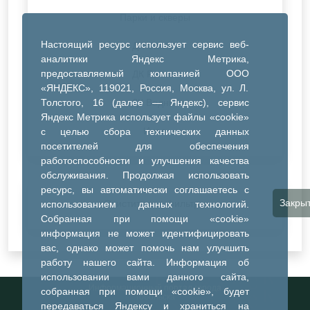
Парки и скверы
Настоящий ресурс использует сервис веб-
ДК Синтез
аналитики Яндекс Метрика,
предоставляемый компанией ООО
ДК Речник
«ЯНДЕКС», 119021, Россия, Москва, ул. Л.
Толстого, 16 (далее — Яндекс), сервис
ДК Водник
Яндекс Метрика использует файлы «cookie»
Иное
с целью сбора технических данных
посетителей для обеспечения
работоспособности и улучшения качества
обслуживания. Продолжая использовать
ресурс, вы автоматически соглашаетесь с
Закры
Очистить все фильтры
использованием данных технологий.
Собранная при помощи «cookie»
информация не может идентифицировать
вас, однако может помочь нам улучшить
работу нашего сайта. Информация об
использовании вами данного сайта,
Информационный портал города
собранная при помощи «cookie», будет
Тобольска
передаваться Яндексу и храниться на