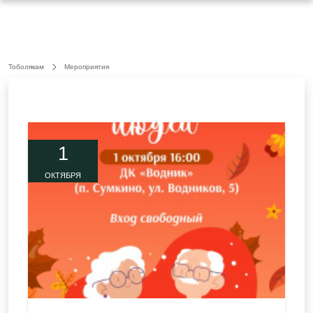
Тоболякам
Мероприятия
1
ОКТЯБРЯ