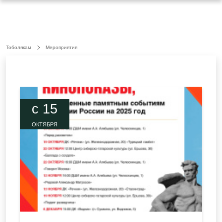
Тоболякам
Мероприятия
c 15
ОКТЯБРЯ