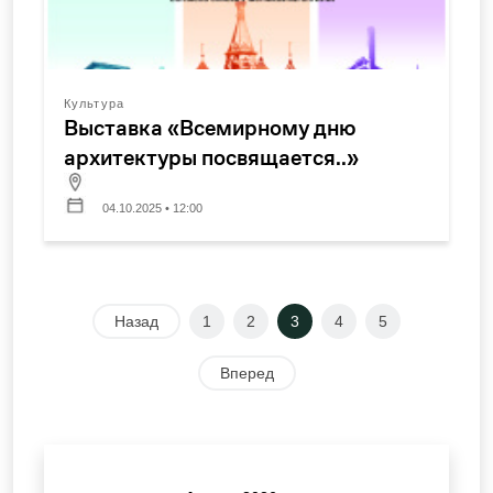
Культура
Выставка «Всемирному дню
архитектуры посвящается..»
04.10.2025 • 12:00
Назад
1
2
3
4
5
Вперед