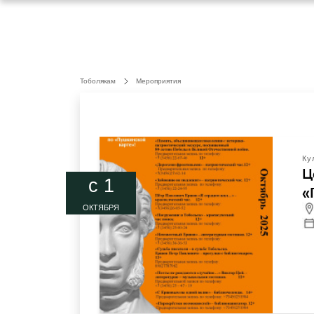
Тоболякам
Мероприятия
Ку
Ц
c 1
«
ОКТЯБРЯ