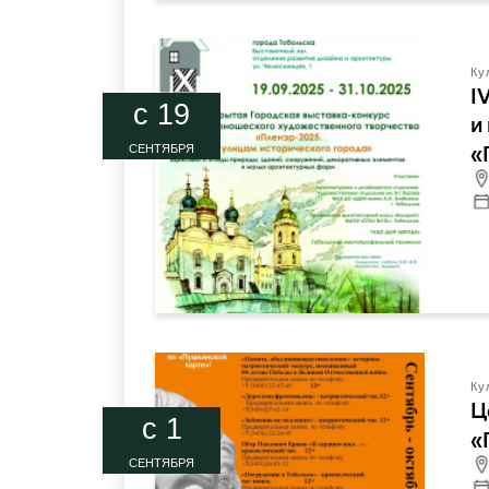
Ку
I
c 19
и
«
СЕНТЯБРЯ
Ку
Ц
c 1
«
СЕНТЯБРЯ