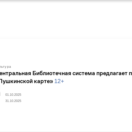
льтура
ентральная Библиотечная система предлагает 
Пушкинской карте»
12+
01.10.2025
31.10.2025