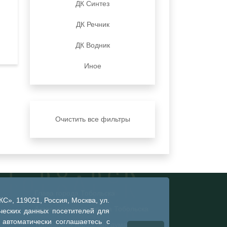
ДК Синтез
ДК Речник
ДК Водник
Иное
Очистить все фильтры
Глава города Тобольска
», 119021, Россия, Москва, ул.
Администрация города Тобольска
ческих данных посетителей для
 автоматически соглашаетесь с
Тобольская городская дума