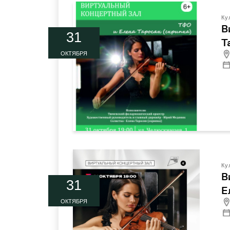
Ку
В
31
Т
ОКТЯБРЯ
Ку
В
31
Е
ОКТЯБРЯ