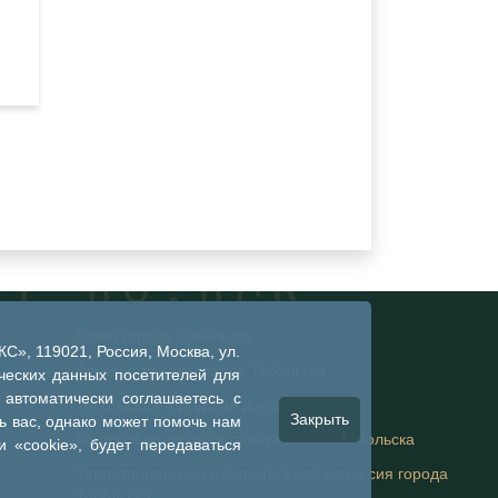
Глава города Тобольска
», 119021, Россия, Москва, ул.
Администрация города Тобольска
ческих данных посетителей для
 автоматически соглашаетесь с
Тобольская городская дума
Закрыть
 вас, однако может помочь нам
Контрольно-счетная палата города Тобольска
 «cookie», будет передаваться
Территориальная избирательная комиссия города
Тобольска