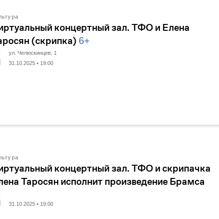
льтура
иртуальный концертный зал. ТФО и Елена
аросян (скрипка)
6+
ул. Челюскинцев, 1
31.10.2025 • 19:00
льтура
иртуальный концертный зал. ТФО и скрипачка
лена Таросян исполнит произведение Брамса
31.10.2025 • 19:00