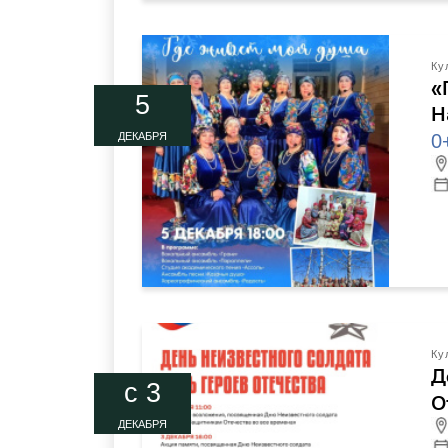
Ку
«
5
Н
0
ДЕКАБРЯ
Ку
Д
c 3
О
ДЕКАБРЯ