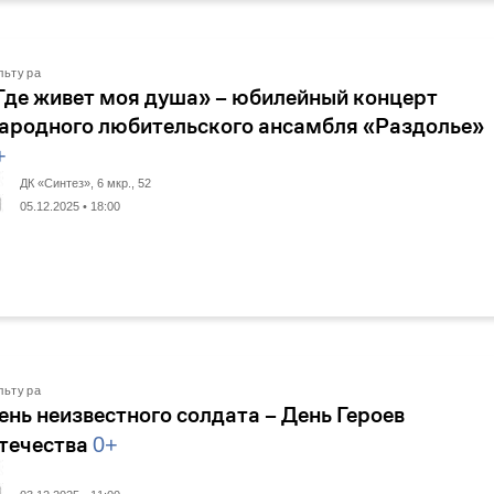
льтура
Где живет моя душа» – юбилейный концерт
ародного любительского ансамбля «Раздолье»
+
ДК «Синтез», 6 мкр., 52
05.12.2025 • 18:00
льтура
ень неизвестного солдата – День Героев
течества
0+