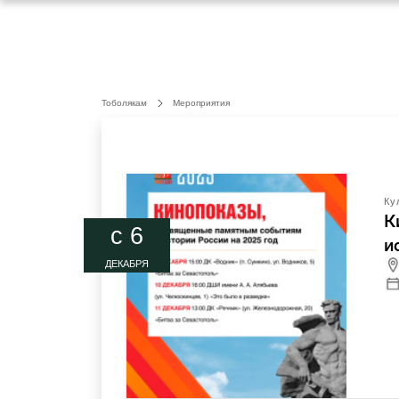
Тоболякам
Мероприятия
Ку
К
c 6
и
ДЕКАБРЯ