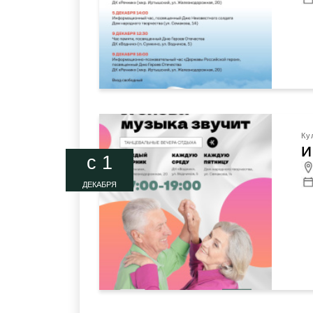
Ку
И
c 1
ДЕКАБРЯ