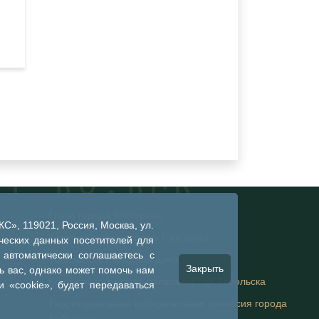
Глава города Тобольска
», 119021, Россия, Москва, ул.
Администрация города Тобольска
ческих данных посетителей для
 автоматически соглашаетесь с
Тобольская городская дума
Закрыть
 вас, однако может помочь нам
Контрольно-счетная палата города Тобольска
 «cookie», будет передаваться
Территориальная избирательная комиссия города
Тобольска