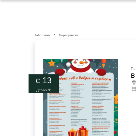
Тоболякам
Мероприятия
Пр
В
c 13
ДЕКАБРЯ