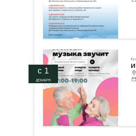
Ку
И
c 1
ДЕКАБРЯ