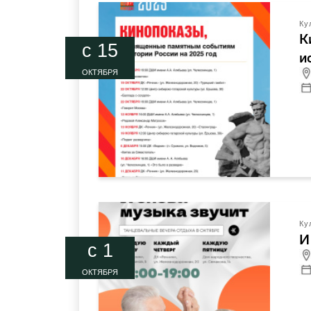
Ку
К
c 15
и
ОКТЯБРЯ
Ку
И
c 1
ОКТЯБРЯ