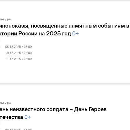
льтура
инопоказы, посвященные памятным событиям в
стории России на 2025 год
0+
06.12.2025 • 15:00
10.12.2025 • 16:00
11.12.2025 • 13:00
льтура
ень неизвестного солдата – День Героев
течества
0+