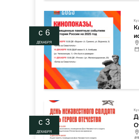
Ку
К
c 6
и
ДЕКАБРЯ
Ку
Д
c 3
О
ДЕКАБРЯ