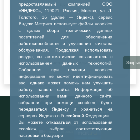
предоставляемый компанией ООО
ДК Речник
«ЯНДЕКС», 119021, Россия, Москва, ул. Л.
Толстого, 16 (далее — Яндекс), сервис
ДК Водник
Яндекс Метрика использует файлы «cookie»
Иное
с целью сбора технических данных
посетителей для обеспечения
работоспособности и улучшения качества
обслуживания. Продолжая использовать
ресурс, вы автоматически соглашаетесь с
Закры
Очистить все фильтры
использованием данных технологий.
Собранная при помощи «cookie»
информация не может идентифицировать
вас, однако может помочь нам улучшить
работу нашего сайта. Информация об
использовании вами данного сайта,
Информационный портал города
собранная при помощи «cookie», будет
Тобольска
передаваться Яндексу и храниться на
При использовании материалов ссылка на
серверах Яндекса в Российской Федерации.
портал обязательна
Вы можете
отказаться
от использования
©2023-2026
«cookie», выбрав соответствующие
настройки в браузере