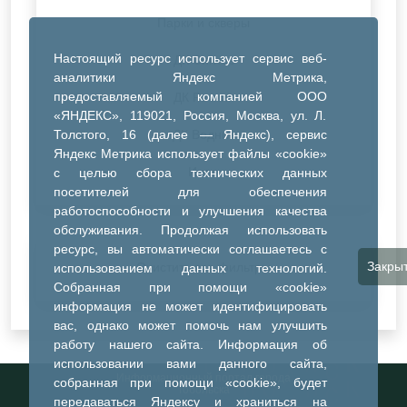
Парки и скверы
Настоящий ресурс использует сервис веб-
ДК Синтез
аналитики Яндекс Метрика,
предоставляемый компанией ООО
ДК Речник
«ЯНДЕКС», 119021, Россия, Москва, ул. Л.
Толстого, 16 (далее — Яндекс), сервис
ДК Водник
Яндекс Метрика использует файлы «cookie»
Иное
с целью сбора технических данных
посетителей для обеспечения
работоспособности и улучшения качества
обслуживания. Продолжая использовать
ресурс, вы автоматически соглашаетесь с
Закры
Очистить все фильтры
использованием данных технологий.
Собранная при помощи «cookie»
информация не может идентифицировать
вас, однако может помочь нам улучшить
работу нашего сайта. Информация об
использовании вами данного сайта,
Информационный портал города
собранная при помощи «cookie», будет
Тобольска
передаваться Яндексу и храниться на