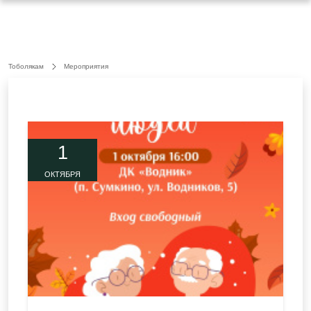
Тоболякам
Мероприятия
1
ОКТЯБРЯ