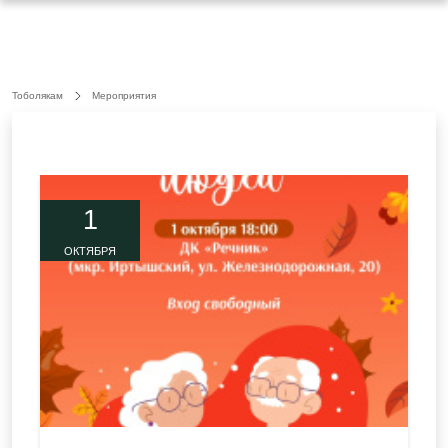
Тоболякам
Мероприятия
1
ОКТЯБРЯ