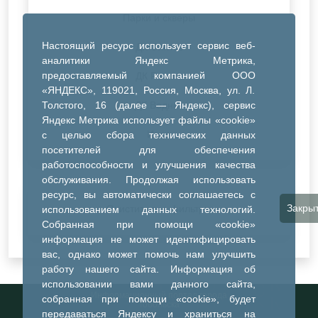
Парки и скверы
Настоящий ресурс использует сервис веб-
ДК Синтез
аналитики Яндекс Метрика,
предоставляемый компанией ООО
ДК Речник
«ЯНДЕКС», 119021, Россия, Москва, ул. Л.
Толстого, 16 (далее — Яндекс), сервис
ДК Водник
Яндекс Метрика использует файлы «cookie»
Иное
с целью сбора технических данных
посетителей для обеспечения
работоспособности и улучшения качества
обслуживания. Продолжая использовать
ресурс, вы автоматически соглашаетесь с
Закры
Очистить все фильтры
использованием данных технологий.
Собранная при помощи «cookie»
информация не может идентифицировать
вас, однако может помочь нам улучшить
работу нашего сайта. Информация об
использовании вами данного сайта,
Информационный портал города
собранная при помощи «cookie», будет
Тобольска
передаваться Яндексу и храниться на