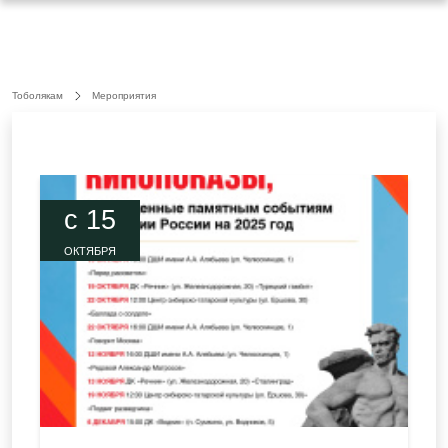
Тоболякам
Мероприятия
c 15
ОКТЯБРЯ