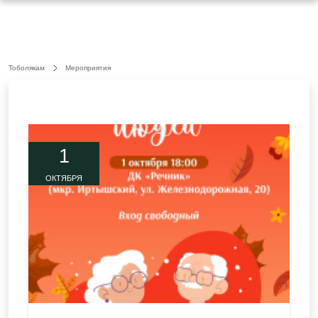
Тоболякам
Мероприятия
1
ОКТЯБРЯ