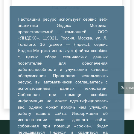
Парки и скверы
Настоящий ресурс использует сервис веб-
ДК Синтез
аналитики Яндекс Метрика,
предоставляемый компанией ООО
ДК Речник
«ЯНДЕКС», 119021, Россия, Москва, ул. Л.
Толстого, 16 (далее — Яндекс), сервис
ДК Водник
Яндекс Метрика использует файлы «cookie»
Иное
с целью сбора технических данных
посетителей для обеспечения
работоспособности и улучшения качества
обслуживания. Продолжая использовать
ресурс, вы автоматически соглашаетесь с
Закры
Очистить все фильтры
использованием данных технологий.
Собранная при помощи «cookie»
информация не может идентифицировать
вас, однако может помочь нам улучшить
работу нашего сайта. Информация об
использовании вами данного сайта,
Информационный портал города
собранная при помощи «cookie», будет
Тобольска
передаваться Яндексу и храниться на