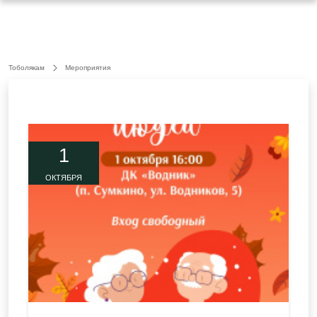
Тоболякам
Мероприятия
1
ОКТЯБРЯ