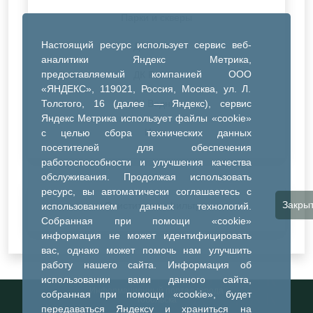
Парки и скверы
Настоящий ресурс использует сервис веб-
ДК Синтез
аналитики Яндекс Метрика,
предоставляемый компанией ООО
ДК Речник
«ЯНДЕКС», 119021, Россия, Москва, ул. Л.
Толстого, 16 (далее — Яндекс), сервис
ДК Водник
Яндекс Метрика использует файлы «cookie»
Иное
с целью сбора технических данных
посетителей для обеспечения
работоспособности и улучшения качества
обслуживания. Продолжая использовать
ресурс, вы автоматически соглашаетесь с
Закры
Очистить все фильтры
использованием данных технологий.
Собранная при помощи «cookie»
информация не может идентифицировать
вас, однако может помочь нам улучшить
работу нашего сайта. Информация об
использовании вами данного сайта,
Информационный портал города
собранная при помощи «cookie», будет
Тобольска
передаваться Яндексу и храниться на