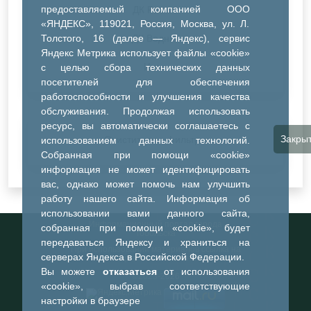
предоставляемый компанией ООО
ДК Речник
«ЯНДЕКС», 119021, Россия, Москва, ул. Л.
Толстого, 16 (далее — Яндекс), сервис
ДК Водник
Яндекс Метрика использует файлы «cookie»
Иное
с целью сбора технических данных
посетителей для обеспечения
работоспособности и улучшения качества
обслуживания. Продолжая использовать
ресурс, вы автоматически соглашаетесь с
Закры
Очистить все фильтры
использованием данных технологий.
Собранная при помощи «cookie»
информация не может идентифицировать
вас, однако может помочь нам улучшить
работу нашего сайта. Информация об
использовании вами данного сайта,
Информационный портал города
собранная при помощи «cookie», будет
Тобольска
передаваться Яндексу и храниться на
При использовании материалов ссылка на
серверах Яндекса в Российской Федерации.
портал обязательна
Вы можете
отказаться
от использования
©2023-2026
«cookie», выбрав соответствующие
настройки в браузере