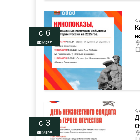
Ку
К
c 6
и
ДЕКАБРЯ
Ку
Д
c 3
О
ДЕКАБРЯ