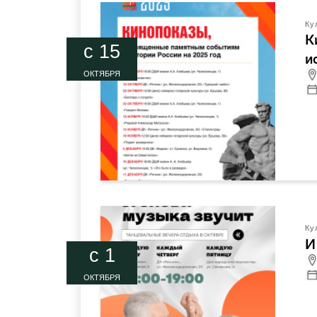
Ку
К
c 15
и
ОКТЯБРЯ
Ку
И
c 1
ОКТЯБРЯ