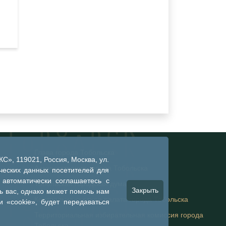
Глава города Тобольска
», 119021, Россия, Москва, ул.
Администрация города Тобольска
ческих данных посетителей для
 автоматически соглашаетесь с
Тобольская городская дума
Закрыть
 вас, однако может помочь нам
Контрольно-счетная палата города Тобольска
 «cookie», будет передаваться
Территориальная избирательная комиссия города
Тобольска