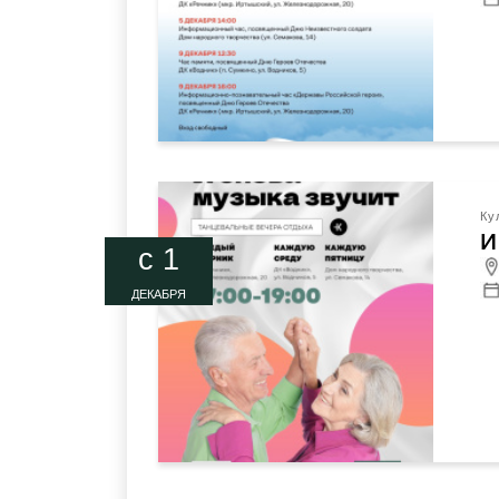
Ку
И
c 1
ДЕКАБРЯ