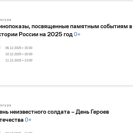
льтура
инопоказы, посвященные памятным событиям в
стории России на 2025 год
0+
06.12.2025 • 15:00
10.12.2025 • 16:00
11.12.2025 • 13:00
льтура
ень неизвестного солдата – День Героев
течества
0+