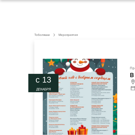
Тоболякам
Мероприятия
Пр
В
c 13
ДЕКАБРЯ