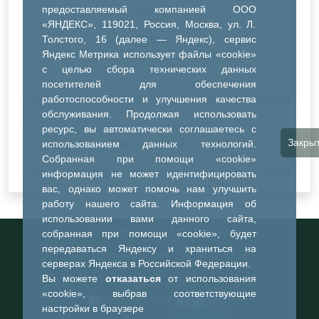
предоставляемый компанией ООО
ДК Речник
«ЯНДЕКС», 119021, Россия, Москва, ул. Л.
Толстого, 16 (далее — Яндекс), сервис
ДК Водник
Яндекс Метрика использует файлы «cookie»
Иное
с целью сбора технических данных
посетителей для обеспечения
работоспособности и улучшения качества
обслуживания. Продолжая использовать
ресурс, вы автоматически соглашаетесь с
Закры
Очистить все фильтры
использованием данных технологий.
Собранная при помощи «cookie»
информация не может идентифицировать
вас, однако может помочь нам улучшить
работу нашего сайта. Информация об
использовании вами данного сайта,
Информационный портал города
собранная при помощи «cookie», будет
Тобольска
передаваться Яндексу и храниться на
При использовании материалов ссылка на
серверах Яндекса в Российской Федерации.
портал обязательна
Вы можете
отказаться
от использования
©2023-2026
«cookie», выбрав соответствующие
настройки в браузере