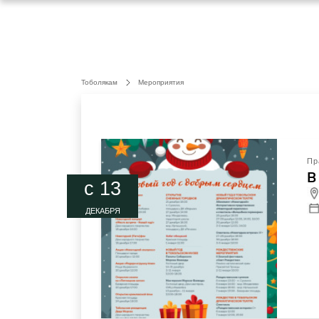
Тоболякам
Мероприятия
Пр
В
c 13
ДЕКАБРЯ