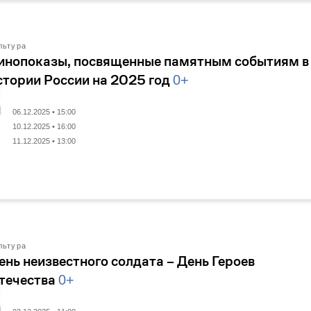
льтура
инопоказы, посвященные памятным событиям в
стории России на 2025 год
0+
06.12.2025 • 15:00
10.12.2025 • 16:00
11.12.2025 • 13:00
льтура
ень неизвестного солдата – День Героев
течества
0+