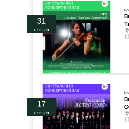
Ку
В
31
Т
ОКТЯБРЯ
Ку
В
17
C
ОКТЯБРЯ