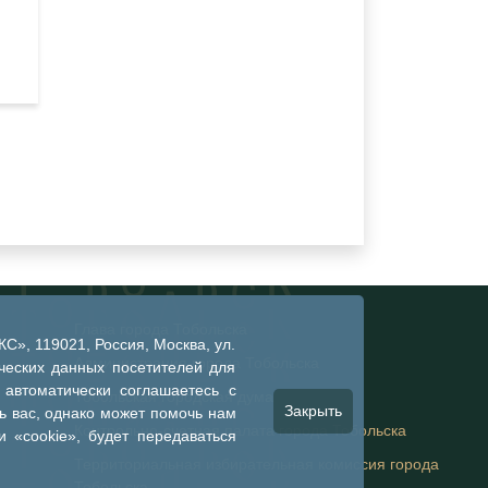
Глава города Тобольска
», 119021, Россия, Москва, ул.
Администрация города Тобольска
ческих данных посетителей для
 автоматически соглашаетесь с
Тобольская городская дума
Закрыть
 вас, однако может помочь нам
Контрольно-счетная палата города Тобольска
 «cookie», будет передаваться
Территориальная избирательная комиссия города
Тобольска