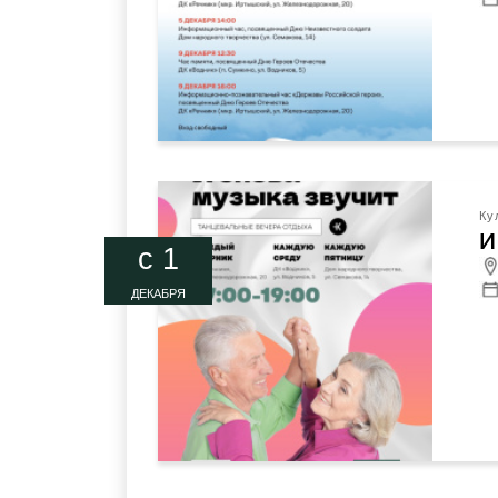
Ку
И
c 1
ДЕКАБРЯ