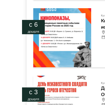
Ку
К
c 6
и
ДЕКАБРЯ
Ку
Д
c 3
О
ДЕКАБРЯ