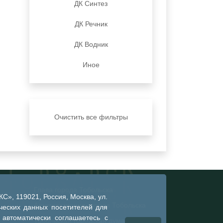
ДК Синтез
ДК Речник
ДК Водник
Иное
Очистить все фильтры
Глава города Тобольска
», 119021, Россия, Москва, ул.
Администрация города Тобольска
ческих данных посетителей для
 автоматически соглашаетесь с
Тобольская городская дума