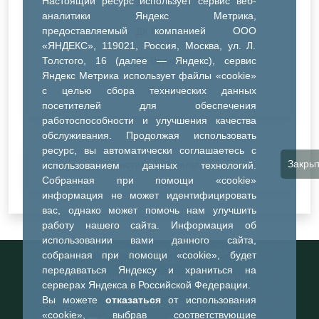
Настоящий ресурс использует сервис веб-
ДК Синтез
аналитики Яндекс Метрика,
предоставляемый компанией ООО
ДК Речник
«ЯНДЕКС», 119021, Россия, Москва, ул. Л.
Толстого, 16 (далее — Яндекс), сервис
ДК Водник
Яндекс Метрика использует файлы «cookie»
Иное
с целью сбора технических данных
посетителей для обеспечения
работоспособности и улучшения качества
обслуживания. Продолжая использовать
ресурс, вы автоматически соглашаетесь с
Закры
Очистить все фильтры
использованием данных технологий.
Собранная при помощи «cookie»
информация не может идентифицировать
вас, однако может помочь нам улучшить
работу нашего сайта. Информация об
использовании вами данного сайта,
Информационный портал города
собранная при помощи «cookie», будет
Тобольска
передаваться Яндексу и храниться на
При использовании материалов ссылка на
серверах Яндекса в Российской Федерации.
портал обязательна
Вы можете
отказаться
от использования
©2023-2026
«cookie», выбрав соответствующие